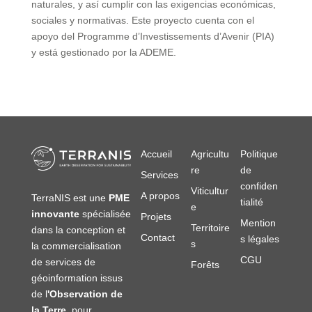
naturales, y así cumplir con las exigencias económicas,
sociales y normativas. Este proyecto cuenta con el
apoyo del Programme d’Investissements d’Avenir (PIA)
y está gestionado por la ADEME.
Accueil
Agricultu
Politique
re
de
Services
confiden
Viticultur
A propos
TerraNIS est une
PME
tialité
e
innovante
spécialisée
Projets
Mention
Territoire
dans la conception et
Contact
s légales
s
la commercialisation
CGU
de services de
Forêts
géoinformation issus
de l
'Observation de
la Terre
, pour