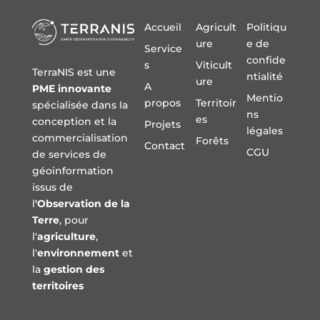
Accueil
Agricult
Politiqu
ure
e de
Service
confide
s
Viticult
TerraNIS est une
ntialité
ure
A
PME innovante
Mentio
propos
Territoir
spécialisée dans la
ns
es
conception et la
Projets
légales
commercialisation
Forêts
Contact
CGU
de services de
géoinformation
issus de
l
'Observation de la
Terre
, pour
l'
agriculture
,
l'
environnement
et
la
gestion des
territoires