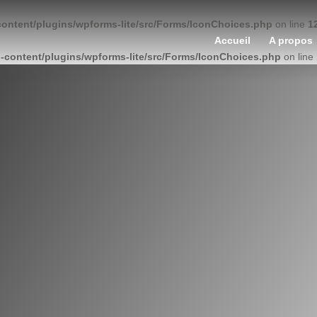
content/plugins/wpforms-lite/src/Forms/IconChoices.php
on line
1
Accueil
A propos
-content/plugins/wpforms-lite/src/Forms/IconChoices.php
on line