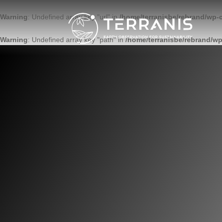
Warning
: Undefined array key "url" in
/home/terranisbe/rebrand/wp-
Warning
: Undefined array key "path" in
/home/terranisbe/rebrand/wp
FABSPACE
Projet | Big Data