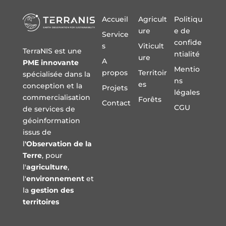
Accueil
Agricult
Politiqu
ure
e de
Service
confide
s
Viticult
TerraNIS est une
ntialité
ure
A
PME innovante
Mentio
propos
Territoir
spécialisée dans la
ns
es
conception et la
Projets
légales
commercialisation
Forêts
Contact
CGU
de services de
géoinformation
issus de
l
'Observation de la
Terre
, pour
l'
agriculture
,
l'
environnement
et
la
gestion des
territoires