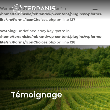
Warning
: Undefined array key "url" in
/home/terranisbe/rebrand/wp-content/plugins/wpforms-
lite/src/Forms/IconChoices.php
on line
127
Warning
: Undefined array key "path" in
/home/terranisbe/rebrand/wp-content/plugins/wpforms-
lite/src/Forms/IconChoices.php
on line
128
Témoignage