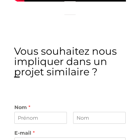
Vous souhaitez nous
impliquer
dans un
projet similaire ?
Nom
*
P
N
r
o
E-mail
*
é
m