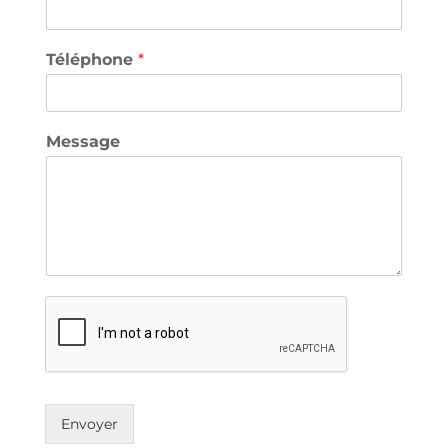
n
o
m
Téléphone
*
Message
Envoyer