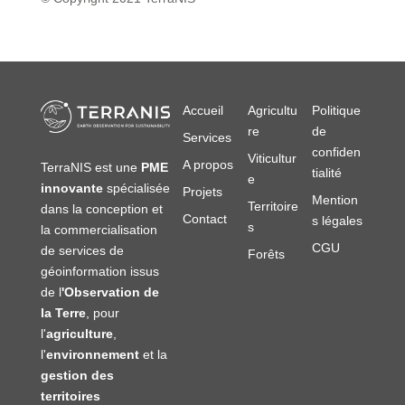
Accueil
Agricultu
Politique
re
de
Services
confiden
Viticultur
A propos
TerraNIS est une
PME
tialité
e
innovante
spécialisée
Projets
Mention
Territoire
dans la conception et
Contact
s légales
s
la commercialisation
CGU
de services de
Forêts
géoinformation issus
de l
'Observation de
la Terre
, pour
l'
agriculture
,
l'
environnement
et la
gestion des
territoires