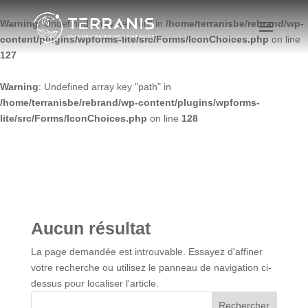
Warning
: Undefined array key "url" in
/home/terranisbe/rebrand/wp-
content/plugins/wpforms-lite/src/Forms/IconChoices.php
on line
127
Warning
: Undefined array key "path" in
/home/terranisbe/rebrand/wp-content/plugins/wpforms-
lite/src/Forms/IconChoices.php
on line
128
Aucun résultat
La page demandée est introuvable. Essayez d'affiner
votre recherche ou utilisez le panneau de navigation ci-
dessus pour localiser l'article.