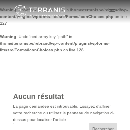
Warning
: Undefined array key "url" in
/home/terranisbe/rebrand/wp-
content/plugins/wpforms-lite/src/Forms/IconChoices.php
on line
127
Warning
: Undefined array key "path" in
/home/terranisbe/rebrand/wp-content/plugins/wpforms-
lite/src/Forms/IconChoices.php
on line
128
Aucun résultat
La page demandée est introuvable. Essayez d'affiner
votre recherche ou utilisez le panneau de navigation ci-
dessus pour localiser l'article.