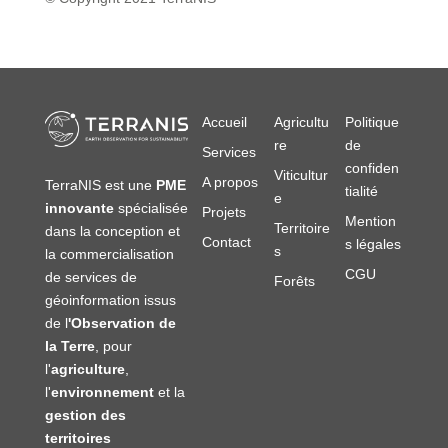
Accueil
Agricultu
Politique
re
de
Services
confiden
Viticultur
A propos
TerraNIS est une
PME
tialité
e
innovante
spécialisée
Projets
Mention
Territoire
dans la conception et
Contact
s légales
s
la commercialisation
CGU
de services de
Forêts
géoinformation issus
de l
'Observation de
la Terre
, pour
l'
agriculture
,
l'
environnement
et la
gestion des
territoires