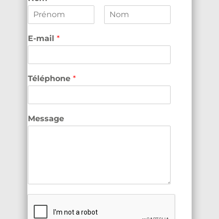
P
N
r
o
E-mail
*
é
m
n
o
m
Téléphone
*
Message