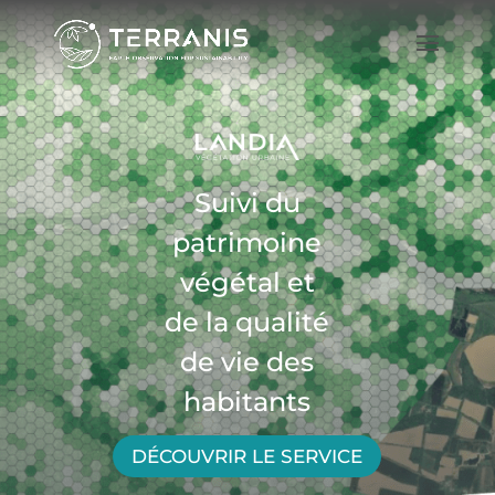
Suivi du
patrimoine
végétal et
de la qualité
de vie des
habitants
DÉCOUVRIR LE SERVICE