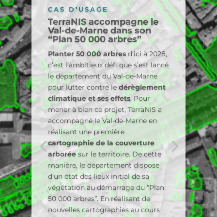
CAS D’USAGE
Cartographier la canopée
et les toitures
végétalisées de la ville de
Paris
En 2023, TerraNIS a accompagné la
ville de Paris
pour cartographier la
végétation de son territoire. Une
méthode de production
reproductible a été élaborée en
partenariat avec la collectivité et le
CNES afin d’être en mesure de
suivre l’
évolution du couvert
végétal
. Ce référentiel des surfaces
végétalisées ainsi que des indices
de végétalisation permet à la ville
de
suivre les actions mises en
place sur le terrain
dans le cadre
de son Plan Canopée. Un autre