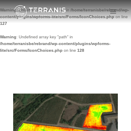
Warning
: Undefined array key "url" in
/home/terranisbe/rebrand/wp-
content/plugins/wpforms-lite/src/Forms/IconChoices.php
on line
127
Warning
: Undefined array key "path" in
/home/terranisbe/rebrand/wp-content/plugins/wpforms-
lite/src/Forms/IconChoices.php
on line
128