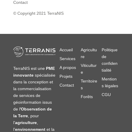
Contact
© Copyright 2021 TerraNIS
Accueil
Agricultu
Politique
re
de
Services
confiden
Viticultur
A propos
TerraNIS est une
PME
tialité
e
innovante
spécialisée
Projets
Mention
Territoire
dans la conception et
Contact
s légales
s
la commercialisation
CGU
de services de
Forêts
géoinformation issus
de l
'Observation de
la Terre
, pour
l'
agriculture
,
l'
environnement
et la