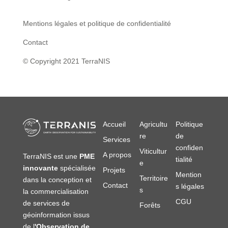
Mentions légales et politique de confidentialité
Contact
© Copyright 2021 TerraNIS
Accueil
Agricultu
Politique
re
de
Services
confiden
Viticultur
A propos
TerraNIS est une
PME
tialité
e
innovante
spécialisée
Projets
Mention
Territoire
dans la conception et
Contact
s légales
s
la commercialisation
CGU
de services de
Forêts
géoinformation issus
de l
'Observation de