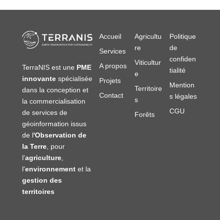
Accueil
Agricultu
Politique
re
de
Services
confiden
Viticultur
A propos
TerraNIS est une
PME
tialité
e
innovante
spécialisée
Projets
Mention
Territoire
dans la conception et
Contact
s légales
s
la commercialisation
CGU
de services de
Forêts
géoinformation issus
de l
'Observation de
la Terre
, pour
l'
agriculture
,
l'
environnement
et la
gestion des
territoires