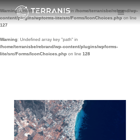
Warning
: Undefined array key "url" in
/home/terranisbe/rebrand/wp-
content/plugins/wpforms-lite/src/Forms/IconChoices.php
on line
127
Warning
: Undefined array key "path" in
/home/terranisbe/rebrand/wp-content/plugins/wpforms-
lite/src/Forms/IconChoices.php
on line
128